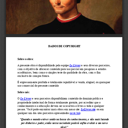
DADOS DE COPYRIGHT
Sobre a obra:
A presente obra é disponibilizada pela equipe 
Le Livros
 e seus diversos parceiros,
com o objetivo de oferecer conteúdo para uso parcial em pesquisas e estudos
acadêmicos, bem como o simples teste da qualidade da obra, com o fim
exclusivo de compra futura.
É expressamente proibida e totalmente repudiável a venda, aluguel, ou quaisquer
uso comercial do presente conteúdo
Sobre nós:
O 
Le Livros
 e seus parceiros disponibilizam conteúdo de dominio publico e
propriedade intelectual de forma totalmente gratuita, por acreditar que o
conhecimento e a educação devem ser acessíveis e livres a toda e qualquer
pessoa. Você pode encontrar mais obras em nosso site: 
LeLivros.site
 ou em
qualquer um dos sites parceiros apresentados 
neste link
.
"Quando o mundo estiver unido na busca do conhecimento, e não mais lutando
por dinheiro e poder, então nossa sociedade poderá enfim evoluir a um novo
nível."